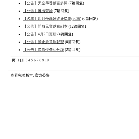
【公告】天空墨香禁言多開
(7篇回复)
【公告】推出背輪
(7篇回复)
【名單】四月份群雄逐鹿獎勵(2026)
(0篇回复)
【公告】開放元寶點卷副本
(12篇回复)
【公告】4月2日更新
(4篇回复)
【公告】禁止惡意刷聲望
(0篇回复)
【公告】遊戲停機30分鐘
(2篇回复)
页:
1
[2]
3
4
5
6
7
8
9
10
查看完整版本:
官方公告