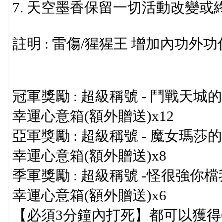
7. 天空墨香保留一切活動改變或
註明 : 雷傷/猩猩王 增加內功
冠軍獎勵 : 超級稱號 - 鬥戰天城的王
幸運心意箱(額外贈送)x12
亞軍獎勵 : 超級稱號 - 魔女瑪莎的智
幸運心意箱(額外贈送)x8
季軍獎勵 : 超級稱號 -怪很強你檔我先
幸運心意箱(額外贈送)x6
【必須3分鐘內打死】都可以獲得60