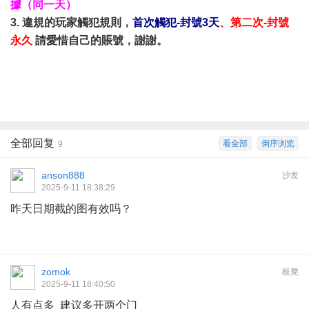
據（同一天）
3. 違規的玩家觸犯規則，
首次觸犯-封號3天
、第二次-封號
永久
請愛惜自己的賬號，謝謝。
全部回复
看全部
倒序浏览
9
anson888
沙发
2025-9-11 18:38:29
昨天日期截的图有效吗？
zomok
板凳
2025-9-11 18:40:50
人有点多 建议多开两个门