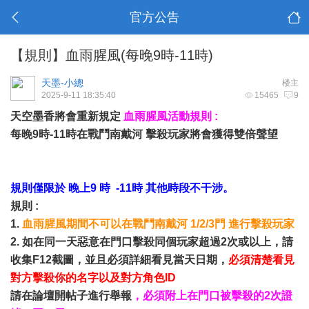
官方公告
【規則】血雨腥風(每晚9時-11時)
天墨-小總
楼主
2025-9-11 18:35:40
15465
9
天空墨香將會重新規定
血雨腥風活動規則 :
每晚9時-11時在戰鬥南戴河 擊殺玩家將會獲得雙倍聲望
規則僅限於 晚上9 時 -11時 其他時段不干涉。
規則 :
1.
血雨腥風期間不可以在戰鬥南戴河 1/2/3門 進行擊殺玩家
2. 如在同一天惡意在門口擊殺同個玩家超過2次或以上，請
收集F12截圖，並且必須詳細看見當天日期，
必須清楚看見
對方擊殺你的名字以及對方角色ID
請在論壇開帖子進行舉報
，必須附上在門口被擊殺的2次證