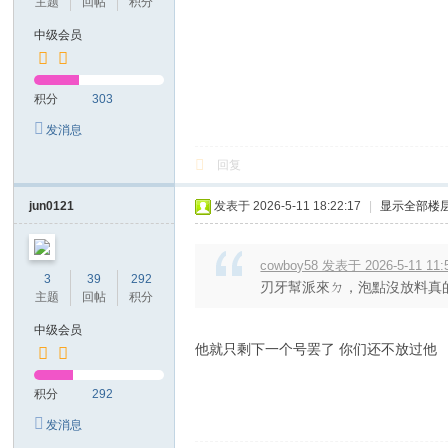
主题
回帖
积分
中级会员
积分
303
发消息
回复
jun0121
发表于 2026-5-11 18:22:17
|
显示全部楼
cowboy58 发表于 2026-5-11 11:
3
39
292
刃牙幫派來ㄉ，泡點沒放料真的在
主题
回帖
积分
中级会员
他就只剩下一个号罢了 你们还不放过他
积分
292
发消息