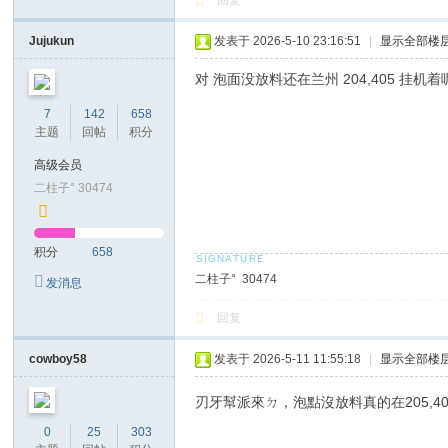
回复
Jujukun
发表于 2026-5-10 23:16:51
|
显示全部楼
对 泡面没放料还在兰州 204,405 挂
7
142
658
主题
回帖
积分
高级会员
二柱子° 30474
积分
658
二柱子° 30474
发消息
回复
cowboy58
发表于 2026-5-11 11:55:18
|
显示全部楼
刃牙幫派來ㄉ，泡點沒放料真的在205,40
0
25
303