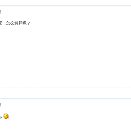
层
机着呢，怎么解释呢？
层
5