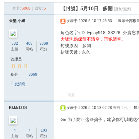
空
【封號】5月10日 - 多開
查看:
6068
|
回复:
5
[复制链接]
墨
香
天墨-小總
发表于 2026-5-10 17:46:53
|
显示全部楼
角色名字+ID :Eplay918 33226 外賣忘
大號泡點保留不清空，再犯清空。
532
408
3669
封號原因：多開
主题
回帖
积分
封號天數 : 永久
管理员
积分
3669
发消息
回复
Kkkk1234
发表于 2026-5-10 18:02:28
来自手机
|
显
Gm为了防止这些骗子，建议你可以吧这
4
7
103
主题
回帖
积分