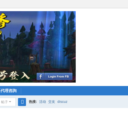
區代理咨詢
热搜:
活动
交友
discuz
帖子
搜
索