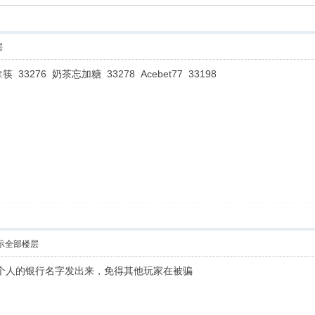
层
拿筷 33276 奶茶忘加糖 33278 Acebet77 33198
示全部楼层
个人的银行名字发出来，免得其他玩家在被骗