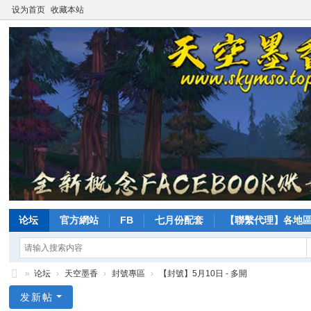
设为首页
收藏本站
论坛
官方網站
FB
七月份配套
【聯繫代理】各地
»
论坛
›
天空墨香
›
封號專區
›
【封號】5月10日 - 多開
天
发新帖