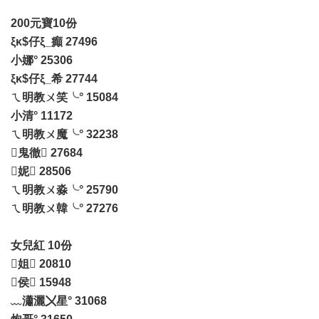
200元寶10份
ξκ$仔ξ_癲 27496
小娜° 25306
ξκ$仔ξ_希 27744
ㄟ明教ㄨ笑╰° 15084
小清° 11172
ㄟ明教ㄨ魔╰° 32238
鬼徹 27684
妮 28506
ㄟ明教ㄨ淼╰° 25790
ㄟ明教ㄨ韓╰° 27276
女兒紅 10份
姐 20810
侯 15948
﹏瀟灑〤星° 31068