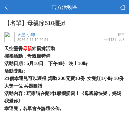
官方活動區
【名單】母親節510擺攤
天墨-小總
楼主
2026-5-11 19:20:51
4481
8
天空墨香
母親
節擺攤活動
擺攤活動，母親節特備
活動日期 : 5月10日 - 下午4時 - 晚上10時
活動獎勵 :
21個幸運兒可以獲得 獎勵 200元寶10份 女兒紅1小時 10份
大獎一位 兵器圖譜
活動內容 : 玩家請在蘭州1服擺攤寫上《母親節快樂，媽媽
我愛你》
幸運兒，名單會在論壇公佈。