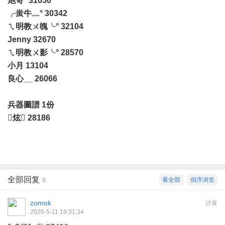
炮哥° 31650
╭蚩牛﹏° 30342
ㄟ明教ㄨ魄╰° 32104
Jenny 32670
ㄟ明教ㄨ影╰° 28570
小月 13104
良心__ 26066
兵器圖譜 1份
炫 28186
全部回复
看全部
倒序浏览
8
zomok
沙发
2026-5-11 19:31:34